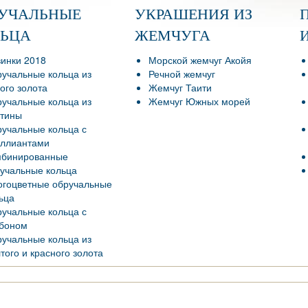
РУЧАЛЬНЫЕ
УКРАШЕНИЯ ИЗ
ЛЬЦА
ЖЕМЧУГА
инки 2018
Морской жемчуг Акойя
учальные кольца из
Речной жемчуг
ого золота
Жемчуг Таити
учальные кольца из
Жемчуг Южных морей
тины
учальные кольца с
ллиантами
мбинированные
учальные кольца
гоцветные обручальные
ьца
учальные кольца с
боном
учальные кольца из
того и красного золота