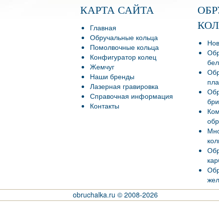
КАРТА САЙТА
ОБ
КО
Главная
Обручальные кольца
Нов
Помолвочные кольца
Обр
Конфигуратор колец
бел
Жемчуг
Обр
Наши бренды
пла
Лазерная гравировка
Обр
Справочная информация
бри
Контакты
Ко
обр
Мно
кол
Обр
кар
Обр
жел
obruchalka.ru © 2008-2026