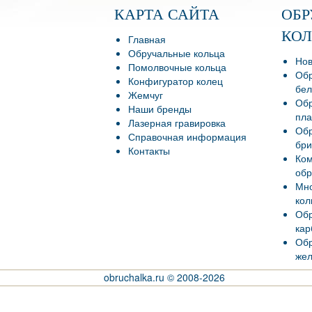
КАРТА САЙТА
ОБ
КО
Главная
Обручальные кольца
Нов
Помолвочные кольца
Обр
Конфигуратор колец
бел
Жемчуг
Обр
Наши бренды
пла
Лазерная гравировка
Обр
Справочная информация
бри
Контакты
Ко
обр
Мно
кол
Обр
кар
Обр
жел
obruchalka.ru © 2008-2026