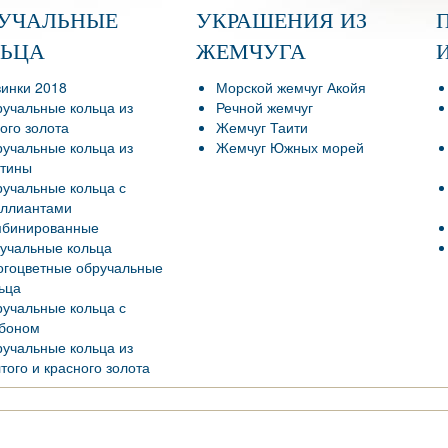
РУЧАЛЬНЫЕ
УКРАШЕНИЯ ИЗ
ЛЬЦА
ЖЕМЧУГА
инки 2018
Морской жемчуг Акойя
учальные кольца из
Речной жемчуг
ого золота
Жемчуг Таити
учальные кольца из
Жемчуг Южных морей
тины
учальные кольца с
ллиантами
мбинированные
учальные кольца
гоцветные обручальные
ьца
учальные кольца с
боном
учальные кольца из
того и красного золота