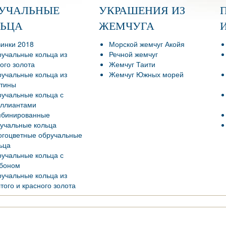
РУЧАЛЬНЫЕ
УКРАШЕНИЯ ИЗ
ЛЬЦА
ЖЕМЧУГА
инки 2018
Морской жемчуг Акойя
учальные кольца из
Речной жемчуг
ого золота
Жемчуг Таити
учальные кольца из
Жемчуг Южных морей
тины
учальные кольца с
ллиантами
мбинированные
учальные кольца
гоцветные обручальные
ьца
учальные кольца с
боном
учальные кольца из
того и красного золота