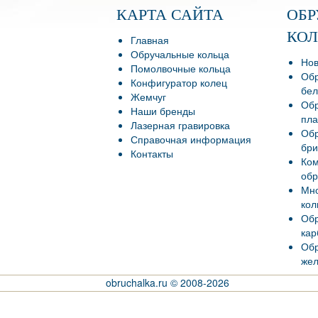
КАРТА САЙТА
ОБ
КО
Главная
Обручальные кольца
Нов
Помолвочные кольца
Обр
Конфигуратор колец
бел
Жемчуг
Обр
Наши бренды
пла
Лазерная гравировка
Обр
Справочная информация
бри
Контакты
Ко
обр
Мно
кол
Обр
кар
Обр
жел
obruchalka.ru © 2008-2026