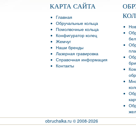
КАРТА САЙТА
ОБ
КО
Главная
Обручальные кольца
Нов
Помолвочные кольца
Обр
Конфигуратор колец
бел
Жемчуг
Обр
Наши бренды
пла
Лазерная гравировка
Обр
Справочная информация
бри
Контакты
Ко
обр
Мно
кол
Обр
кар
Обр
жел
obruchalka.ru © 2008-2026