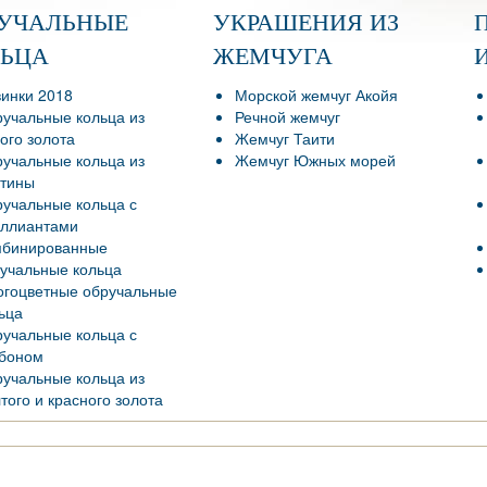
РУЧАЛЬНЫЕ
УКРАШЕНИЯ ИЗ
ЛЬЦА
ЖЕМЧУГА
инки 2018
Морской жемчуг Акойя
учальные кольца из
Речной жемчуг
ого золота
Жемчуг Таити
учальные кольца из
Жемчуг Южных морей
тины
учальные кольца с
ллиантами
мбинированные
учальные кольца
гоцветные обручальные
ьца
учальные кольца с
боном
учальные кольца из
того и красного золота