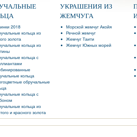
РУЧАЛЬНЫЕ
УКРАШЕНИЯ ИЗ
ЛЬЦА
ЖЕМЧУГА
инки 2018
Морской жемчуг Акойя
учальные кольца из
Речной жемчуг
ого золота
Жемчуг Таити
учальные кольца из
Жемчуг Южных морей
тины
учальные кольца с
ллиантами
мбинированные
учальные кольца
гоцветные обручальные
ьца
учальные кольца с
боном
учальные кольца из
того и красного золота