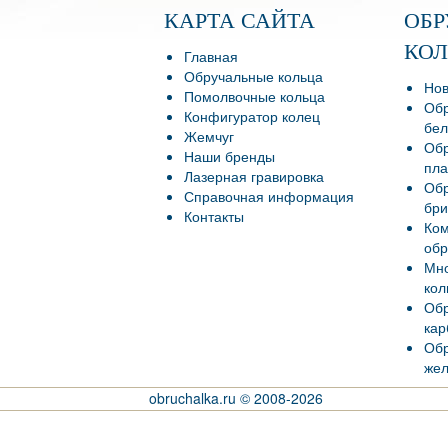
КАРТА САЙТА
ОБ
КО
Главная
Обручальные кольца
Нов
Помолвочные кольца
Обр
Конфигуратор колец
бел
Жемчуг
Обр
Наши бренды
пла
Лазерная гравировка
Обр
Справочная информация
бри
Контакты
Ко
обр
Мно
кол
Обр
кар
Обр
жел
obruchalka.ru © 2008-2026