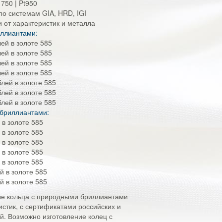
 750 | Pt950
по системам GIA, HRD, IGI
и от характеристик и металла
иллиантами:
лей в золоте 585
лей в золоте 585
лей в золоте 585
лей в золоте 585
блей в золоте 585
блей в золоте 585
блей в золоте 585
 бриллиантами:
 в золоте 585
 в золоте 585
 в золоте 585
 в золоте 585
 в золоте 585
й в золоте 585
й в золоте 585
е кольца с природными бриллиантами
стик, с сертификатами российских и
. Возможно изготовление колец с