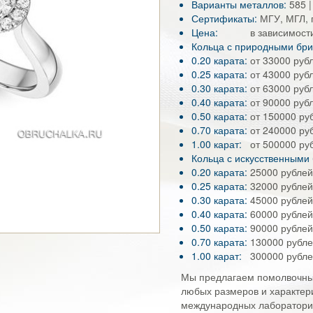
Варианты металлов:
585 |
Сертификаты:
МГУ, МГЛ, 
Цена:
в зависимост
Кольца с природными бр
0.20 карата:
от 33000 руб
0.25 карата:
от 43000 руб
0.30 карата:
от 63000 руб
0.40 карата:
от 90000 руб
0.50 карата:
от 150000 ру
0.70 карата:
от 240000 ру
1.00 карат:
от 500000 ру
Кольца с искусственными
0.20 карата:
25000 рублей
0.25 карата:
32000 рублей
0.30 карата:
45000 рублей
0.40 карата:
60000 рублей
0.50 карата:
90000 рублей
0.70 карата:
130000 рубле
1.00 карат:
300000 рубле
Мы предлагаем помолвочны
любых размеров и характери
международных лабораторий