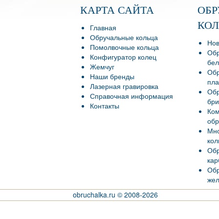
КАРТА САЙТА
ОБ
КО
Главная
Обручальные кольца
Нов
Помолвочные кольца
Обр
Конфигуратор колец
бел
Жемчуг
Обр
Наши бренды
пла
Лазерная гравировка
Обр
Справочная информация
бри
Контакты
Ко
обр
Мно
кол
Обр
кар
Обр
жел
obruchalka.ru © 2008-2026