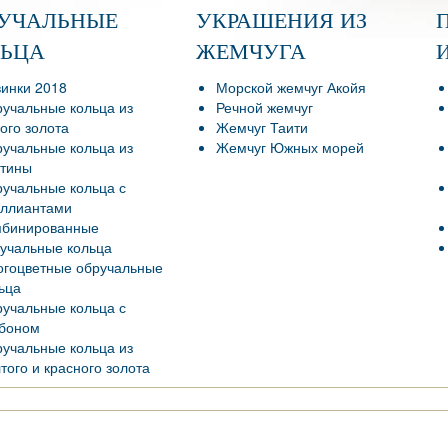
РУЧАЛЬНЫЕ
УКРАШЕНИЯ ИЗ
ЛЬЦА
ЖЕМЧУГА
инки 2018
Морской жемчуг Акойя
учальные кольца из
Речной жемчуг
ого золота
Жемчуг Таити
учальные кольца из
Жемчуг Южных морей
тины
учальные кольца с
ллиантами
мбинированные
учальные кольца
гоцветные обручальные
ьца
учальные кольца с
боном
учальные кольца из
того и красного золота