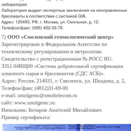
лаборатория.
Лаборатория выдает экспертные заключения на неоправленные
бриллианты в соответствии с системой GIA.
Адрес: 125493, РФ, г. Москва, ул. Смольная, д. 12.
Телефон/факс: (095) 452-33-76
7)
ООО «Смоленский геммологический центр»
Зарегистрирован в Федеральном Агентстве по
техническому регулированию и метрологии.
Свидетельство с регистрационным № РОСС RU.
З351.04ВЩ00 «Система добровольной сертификации
алмазного сырья и бриллиантов (СДС АСБ)».
Адрес: Россия, 214031, г. Смоленск, ул. Шкадова, д. 2,
Телефон/факс (4812)31-69-00
e-mail:
smolgemc@smoltelecom.ru
сайт:
www
.smolgemc
.
ru
.
Начальник: Бочаров Анатолий Михайлович
Пример сертификата: