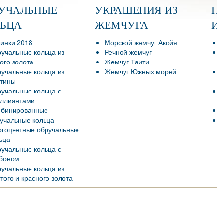
РУЧАЛЬНЫЕ
УКРАШЕНИЯ ИЗ
ЛЬЦА
ЖЕМЧУГА
инки 2018
Морской жемчуг Акойя
учальные кольца из
Речной жемчуг
ого золота
Жемчуг Таити
учальные кольца из
Жемчуг Южных морей
тины
учальные кольца с
ллиантами
мбинированные
учальные кольца
гоцветные обручальные
ьца
учальные кольца с
боном
учальные кольца из
того и красного золота