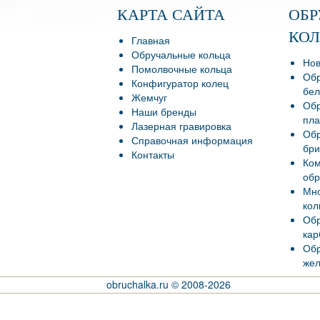
КАРТА САЙТА
ОБ
КО
Главная
Обручальные кольца
Нов
Помолвочные кольца
Обр
Конфигуратор колец
бел
Жемчуг
Обр
Наши бренды
пла
Лазерная гравировка
Обр
Справочная информация
бри
Контакты
Ко
обр
Мно
кол
Обр
кар
Обр
жел
obruchalka.ru © 2008-2026