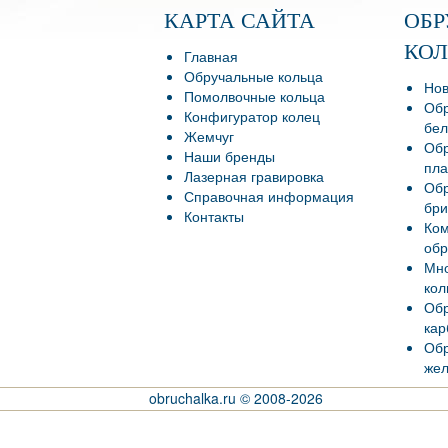
КАРТА САЙТА
ОБ
КО
Главная
Обручальные кольца
Нов
Помолвочные кольца
Обр
Конфигуратор колец
бел
Жемчуг
Обр
Наши бренды
пла
Лазерная гравировка
Обр
Справочная информация
бри
Контакты
Ко
обр
Мно
кол
Обр
кар
Обр
жел
obruchalka.ru © 2008-2026