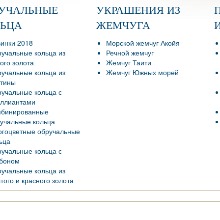
РУЧАЛЬНЫЕ
УКРАШЕНИЯ ИЗ
ЛЬЦА
ЖЕМЧУГА
инки 2018
Морской жемчуг Акойя
учальные кольца из
Речной жемчуг
ого золота
Жемчуг Таити
учальные кольца из
Жемчуг Южных морей
тины
учальные кольца с
ллиантами
мбинированные
учальные кольца
гоцветные обручальные
ьца
учальные кольца с
боном
учальные кольца из
того и красного золота